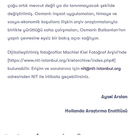
çoğu artık mevcut değil ya da tanınmayacak şekilde
değiştirilmiş. Osmanlı inşaat uygulamaları, himaye ve
sosyo-ekonomik koşullara ilişkin arşiv araştırmalarıyla
birlikte yürüttüğü saha çalışmaları, Osmanlı Balkanları’nın
yapılı çevresine eşsiz bir bakış açısı sağlıyor.
Dijitalleştirilmiş fotoğraflar Machiel Kiel Fotoğraf Arşivi’nde
[https://www.nit-istanbul.org/kielarchive/index.php#]
bulunabilir. Erişim ve sorularınız için
nit@nit-istanbul.org
adresinden NIT ile irtibata geçebilirsiniz.
Aysel Arslan
Hollanda Araştırma Enstitüsü