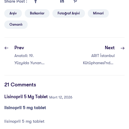
Share Post :
Arşiv
Balkanlar
Fotoğraf Arşivi
Mimari
Osmanlı
Prev
Next
Anatoli: 19.
ARIT İstanbul
Yüzyılda Yunan
Kütüphanesi’nden
Harfleriyle
Amerikan Bord
Yayımlanan Bir
Nadir Yayınlar
21 Comments
Osmanlı Gazetesi
Koleksiyonu
Lisinopril 5 Mg Tablet
Mart 12, 2026
lisinopril 5 mg tablet
lisinopril 5 mg tablet