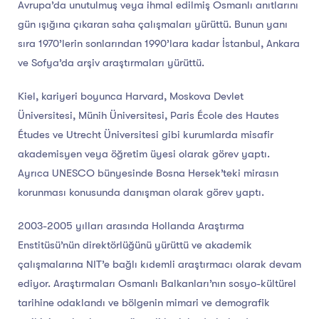
Avrupa’da unutulmuş veya ihmal edilmiş Osmanlı anıtlarını
gün ışığına çıkaran saha çalışmaları yürüttü. Bunun yanı
sıra 1970’lerin sonlarından 1990’lara kadar İstanbul, Ankara
ve Sofya’da arşiv araştırmaları yürüttü.
Kiel, kariyeri boyunca Harvard, Moskova Devlet
Üniversitesi, Münih Üniversitesi, Paris École des Hautes
Études ve Utrecht Üniversitesi gibi kurumlarda misafir
akademisyen veya öğretim üyesi olarak görev yaptı.
Ayrıca UNESCO bünyesinde Bosna Hersek’teki mirasın
korunması konusunda danışman olarak görev yaptı.
2003-2005 yılları arasında Hollanda Araştırma
Enstitüsü’nün direktörlüğünü yürüttü ve akademik
çalışmalarına NIT’e bağlı kıdemli araştırmacı olarak devam
ediyor. Araştırmaları Osmanlı Balkanları’nın sosyo-kültürel
tarihine odaklandı ve bölgenin mimari ve demografik