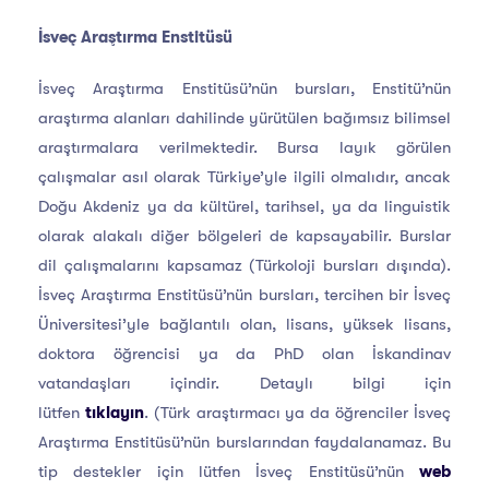
İsveç Araştırma Enstitüsü
İsveç Araştırma Enstitüsü’nün bursları, Enstitü’nün
araştırma alanları dahilinde yürütülen bağımsız bilimsel
araştırmalara verilmektedir. Bursa layık görülen
çalışmalar asıl olarak Türkiye’yle ilgili olmalıdır, ancak
Doğu Akdeniz ya da kültürel, tarihsel, ya da linguistik
olarak alakalı diğer bölgeleri de kapsayabilir. Burslar
dil çalışmalarını kapsamaz (Türkoloji bursları dışında).
İsveç Araştırma Enstitüsü’nün bursları, tercihen bir İsveç
Üniversitesi’yle bağlantılı olan, lisans, yüksek lisans,
doktora öğrencisi ya da PhD olan İskandinav
vatandaşları içindir. Detaylı bilgi için
lütfen
tıklayın
. (Türk araştırmacı ya da öğrenciler İsveç
Araştırma Enstitüsü’nün burslarından faydalanamaz. Bu
tip destekler için lütfen İsveç Enstitüsü’nün
web