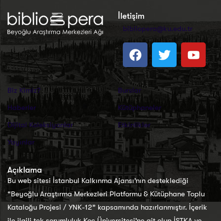
İletişim
bibliopera@ku.edu.tr
Biz Kimiz?
Burslar
Haberler
Kütüphaneler
Dijital Koleksiyonlar
Etkinlikler
Yayınlar
Açıklama
Bu web sitesi İstanbul Kalkınma Ajansı’nın desteklediği
“Beyoğlu Araştırma Merkezleri Platformu & Kütüphane Toplu
Kataloğu Projesi / YNK-12” kapsamında hazırlanmıştır. İçerik
ile ilgili tek sorumluluk Koç Üniversitesi’ne ait olup İSTKA ve