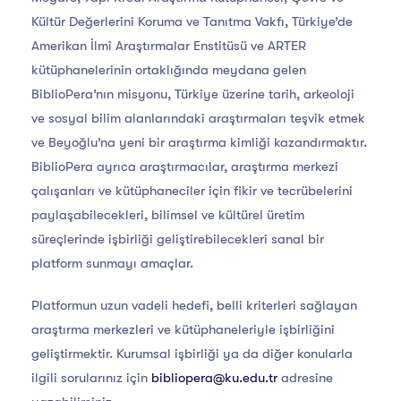
Kültür Değerlerini Koruma ve Tanıtma Vakfı, Türkiye’de
Amerikan İlmî Araştırmalar Enstitüsü ve ARTER
kütüphanelerinin ortaklığında meydana gelen
BiblioPera’nın misyonu, Türkiye üzerine tarih, arkeoloji
ve sosyal bilim alanlarındaki araştırmaları teşvik etmek
ve Beyoğlu’na yeni bir araştırma kimliği kazandırmaktır.
BiblioPera ayrıca araştırmacılar, araştırma merkezi
çalışanları ve kütüphaneciler için fikir ve tecrübelerini
paylaşabilecekleri, bilimsel ve kültürel üretim
süreçlerinde işbirliği geliştirebilecekleri sanal bir
platform sunmayı amaçlar.
Platformun uzun vadeli hedefi, belli kriterleri sağlayan
araştırma merkezleri ve kütüphaneleriyle işbirliğini
geliştirmektir. Kurumsal işbirliği ya da diğer konularla
ilgili sorularınız için
bibliopera@ku.edu.tr
adresine