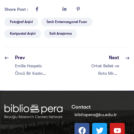
Share Post :
Fotoğraf Arşivi
İzmir Enternasyonel Fuarı
Kartpostal Arşivi
Salt Araştırma
Prev
Next
Emilie Haspels:
Ortak Bellek ve
Öncü Bir Kadın
Rota Miras:
Arkeologun
Anadolu’nun
Mirasını Yeniden
Birikimini Yarınlara
Keşfetmek
Taşımak
Contact
bibliopera@ku.edu.tr