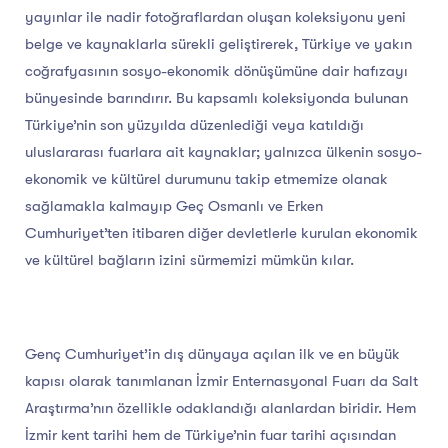
yayınlar ile nadir fotoğraflardan oluşan koleksiyonu yeni
belge ve kaynaklarla sürekli geliştirerek, Türkiye ve yakın
coğrafyasının sosyo-ekonomik dönüşümüne dair hafızayı
bünyesinde barındırır. Bu kapsamlı koleksiyonda bulunan
Türkiye’nin son yüzyılda düzenlediği veya katıldığı
uluslararası fuarlara ait kaynaklar; yalnızca ülkenin sosyo-
ekonomik ve kültürel durumunu takip etmemize olanak
sağlamakla kalmayıp Geç Osmanlı ve Erken
Cumhuriyet’ten itibaren diğer devletlerle kurulan ekonomik
ve kültürel bağların izini sürmemizi mümkün kılar.
Genç Cumhuriyet’in dış dünyaya açılan ilk ve en büyük
kapısı olarak tanımlanan İzmir Enternasyonal Fuarı da Salt
Araştırma’nın özellikle odaklandığı alanlardan biridir. Hem
İzmir kent tarihi hem de Türkiye’nin fuar tarihi açısından