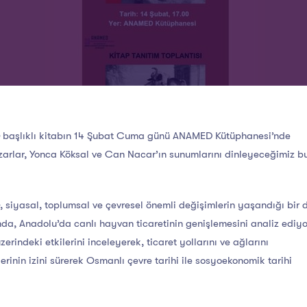
başlıklı kitabın 14 Şubat Cuma günü ANAMED Kütüphanesi’nde
Yazarlar, Yonca Köksal ve Can Nacar’ın sunumlarını dinleyeceğimiz b
, siyasal, toplumsal ve çevresel önemli değişimlerin yaşandığı bir
nda, Anadolu’da canlı hayvan ticaretinin genişlemesini analiz ediyo
rindeki etkilerini inceleyerek, ticaret yollarını ve ağlarını
inin izini sürerek Osmanlı çevre tarihi ile sosyoekonomik tarihi