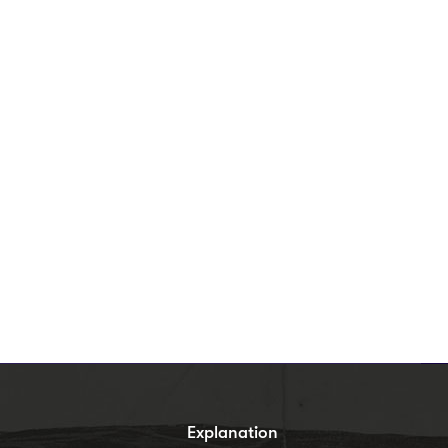
s
Explanation