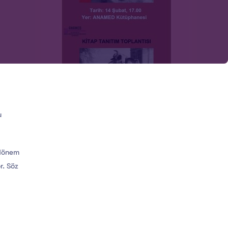
u
 dönem
r. Söz